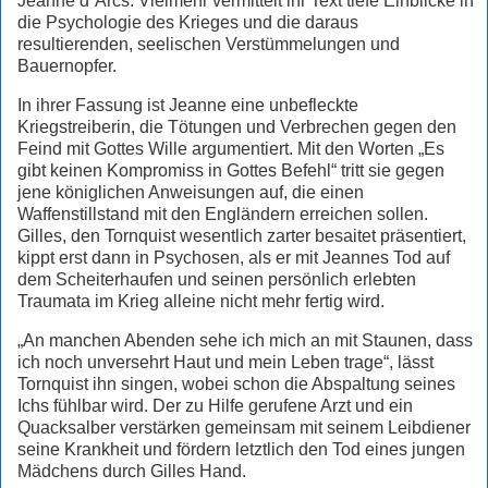
Jeanne d`Arcs. Vielmehr vermittelt ihr Text tiefe Einblicke in
die Psychologie des Krieges und die daraus
resultierenden, seelischen Verstümmelungen und
Bauernopfer.
In ihrer Fassung ist Jeanne eine unbefleckte
Kriegstreiberin, die Tötungen und Verbrechen gegen den
Feind mit Gottes Wille argumentiert. Mit den Worten „Es
gibt keinen Kompromiss in Gottes Befehl“ tritt sie gegen
jene königlichen Anweisungen auf, die einen
Waffenstillstand mit den Engländern erreichen sollen.
Gilles, den Tornquist wesentlich zarter besaitet präsentiert,
kippt erst dann in Psychosen, als er mit Jeannes Tod auf
dem Scheiterhaufen und seinen persönlich erlebten
Traumata im Krieg alleine nicht mehr fertig wird.
„An manchen Abenden sehe ich mich an mit Staunen, dass
ich noch unversehrt Haut und mein Leben trage“, lässt
Tornquist ihn singen, wobei schon die Abspaltung seines
Ichs fühlbar wird. Der zu Hilfe gerufene Arzt und ein
Quacksalber verstärken gemeinsam mit seinem Leibdiener
seine Krankheit und fördern letztlich den Tod eines jungen
Mädchens durch Gilles Hand.