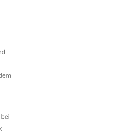
nd
jedem
 bei
k