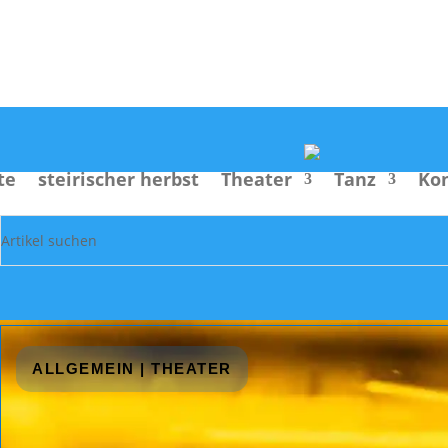
Suche
te
steirischer herbst
Theater
Tanz
Ko
ALLGEMEIN
|
THEATER