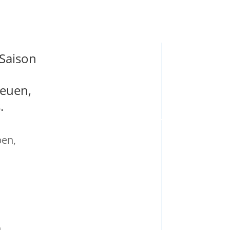
uer )
 Saison
neuen,
.
ben,
n