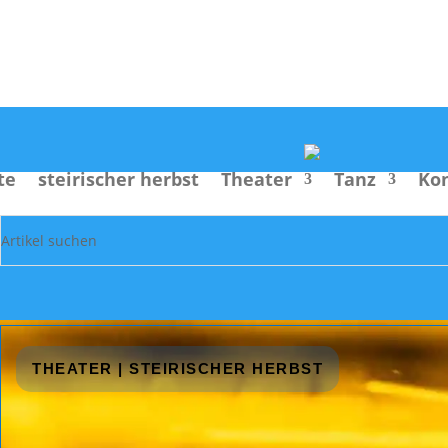
Suche
te
steirischer herbst
Theater
Tanz
Ko
THEATER
|
STEIRISCHER HERBST