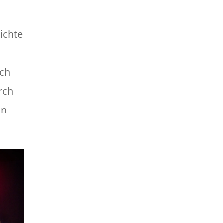
hichte
s
ich
rch
in