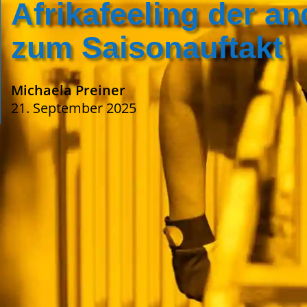
Afrikafeeling der an
zum Saisonauftakt
Michaela Preiner
21. September 2025