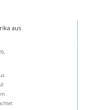
lly )
rika aus
26,
us
ll
em
uchtet