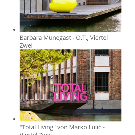
Barbara Munegast - O.T., Viertel
Zwei
"Total Living" von Marko Lulić -
Viertel Zwei