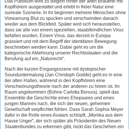
Das Publikum wird zu Beginn hinter der alten Brauerei mit
Kopfhörern ausgestattet und erlebt in freier Natur eine
surreale Szenerie. In ihr beginnen mehrere Menschen ohne
Vorwarnung Blut zu spucken und verschwinden danach
wieder aus dem Blickfeld. Später wird sich herausstellen,
dass sie alle von einem speziellen, staatsfeindlichen Virus
befallen wurden. Einem Virus, das derzeit in Europa
grassiert und mit dem Begriff der identitären Bewegung
beschrieben werden kann. Dabei geht es um die
kategorische Ablehnung unserer Rechtsstaaten und die
Berufung auf ein „Naturrecht“.
Nach der kurzen Eingangsszene mit dystopischer
Sounduntermalung (Jan Christoph Godde) geht es in eine
der alten Hallen, während in den Kopfhörern eine
Verschwörungstheorie nach der anderen zu hören ist. Im
Raum angekommen (Bühne Carlotta Bonura), spielt das
Ensemble die Geschichte eines Ehepaares und eines
jungen Mannes nach, die sich der neuen, geheimen
Gesellschaft verpflichtet fühlen. Dass Sarah Sophia Meyer
dafür in die Rolle eines Avatars schlüpft, „Monika aus dem
Hause Unger“, der sich später als Präsidentin des Neuen
Staatenbundes zu erkennen gibt, rückt das Geschehen ein