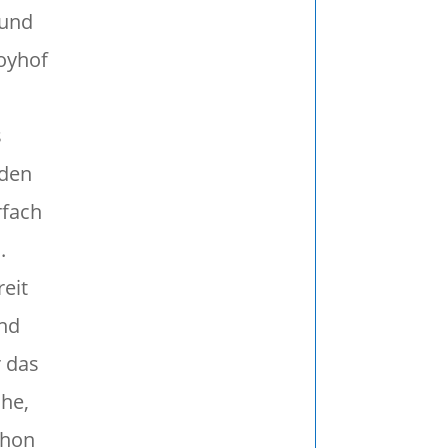
 und
royhof
s
nden
rfach
.
reit
end
r das
che,
chon