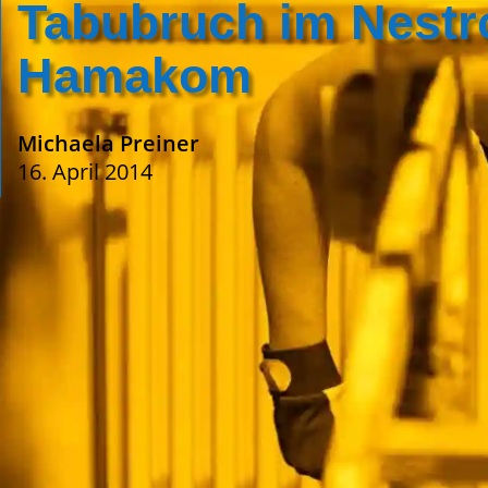
Tabubruch im Nestr
Hamakom
Michaela Preiner
16. April 2014