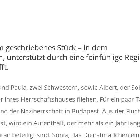
Foto: ([{"name":"title","link":"big_ima
,"image":"featured","link":"none"},{"name":"link"
m geschriebenes Stück – in dem
 unterstützt durch eine feinfühlige Regi
ft.
a und Paula, zwei Schwestern, sowie Albert, der S
r ihres Herrschaftshauses fliehen. Für ein paar T
d der Naziherrschaft in Budapest. Aus der Fluch
t, wird ein Aufenthalt, der mehr als ein Jahr lan
 daran beteiligt sind. Sonia, das Dienstmädchen ein