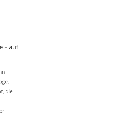
ge"},
}], )
e – auf
ohn
age,
t, die
g
er