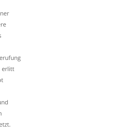
iner
ere
s
Berufung
erlitt
ot
 und
n
tzt.