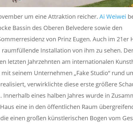
November um eine Attraktion reicher.
Ai Weiwei
be
rocke Bassin des Oberen Belvedere sowie den
ommerresidenz von Prinz Eugen. Auch im 21er H
 raumfüllende Installation von ihm zu sehen. De
 den letzten Jahrzehnten am internationalen Kuns
nd mit seinem Unternehmen „Fake Studio“ rund u
ealisiert, verwirklichte diese erste größere Scha
. Innerhalb eines halben Jahres wurde in Zusam
Haus eine in den öffentlichen Raum übergreifen
t, die einen großen künstlerischen Bogen vom Ges