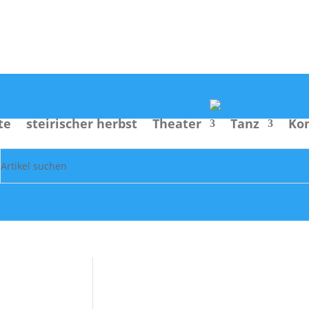
Suche
te
steirischer herbst
Theater
Tanz
Ko