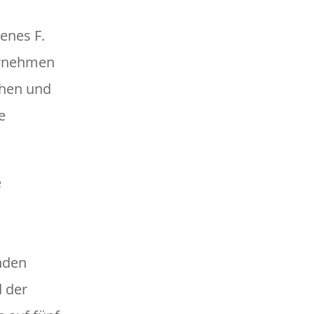
enes F.
ternehmen
chen und
e
e
s
nden
d der