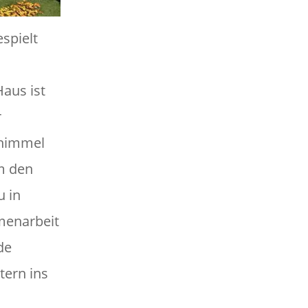
spielt
aus ist
r
thimmel
m den
u in
menarbeit
de
tern ins