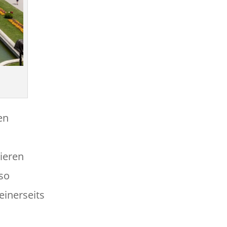
en
ieren
 so
einerseits
s