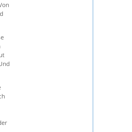
„Von
nd
se
n
ut
 Und
e
ch
der