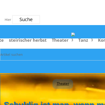
Suche
te
steirischer herbst
Theater
Tanz
Ko
Theater
Schuldig ist man, wenn m