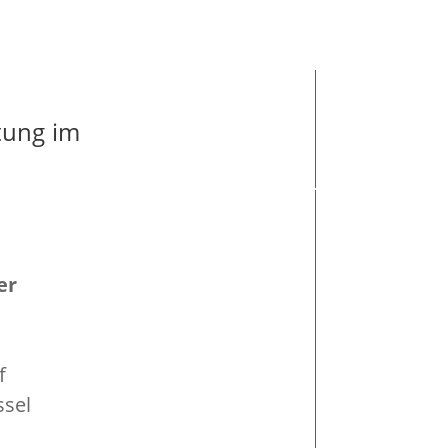
to: ( )
tung im
er
f
ssel