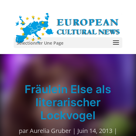
Sélectionner Une Page
Fräulein Else als
literarischer
Lockvogel
par
Aurelia Gruber
|
Juin 14, 2013
|