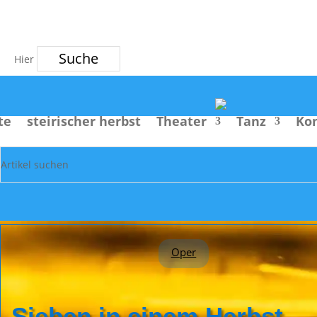
Suche
te
steirischer herbst
Theater
Tanz
Ko
Oper
Sieben in einem Herbst