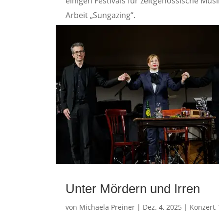
einigen Festivals für zeitgenössische Mu
Arbeit „Sungazing“.
Unter Mördern und Irren
von
Michaela Preiner
|
Dez. 4, 2025
|
Konzert
,