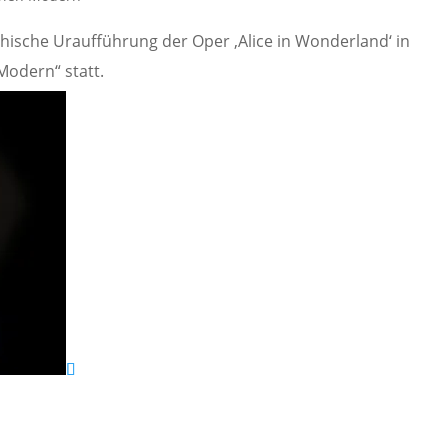
chische Uraufführung der Oper ‚Alice in Wonderland‘ in
odern“ statt.