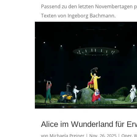
Passend zu den letzten Novembertagen 
Texten von Ingeborg Bachmann.
Alice im Wunderland für E
von
Michaela Preiner
|
Nov. 26, 2025
|
Oper
,
W