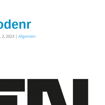
odenr
. 2, 2023
|
Allgemein