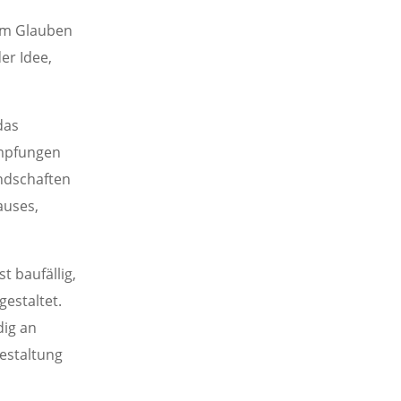
 im Glauben
er Idee,
das
impfungen
undschaften
auses,
 baufällig,
estaltet.
dig an
Gestaltung