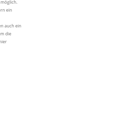
 möglich.
rn ein
en auch ein
um die
hier