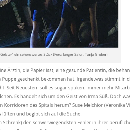
„Geister“ ein sehenswertes Stück (Foto: Junger Salon, Tanja Gruber)
eine Ärztin, die Papier isst, eine gesunde Patientin, die beha
ine Puppe geschenkt bekommen hat. Irgendetwas stimmt in 
cht. Seit Neuestem soll es sogar spuken. Immer mehr Mitarb
hen. Es handelt sich um den Geist von Irma Süß. Doch was 
n Korridoren des Spitals herum? Suse Melchior (Veronika Vi
s lüften und begibt sich auf die Suche.
n Schrenk) den schwerwiegendsten Fehler in ihrer beruflich