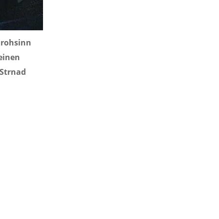
 Frohsinn
einen
 Strnad