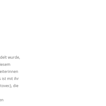
ndelt wurde,
diesem
eiterinnen
ist mit ihr
tovec), die
en