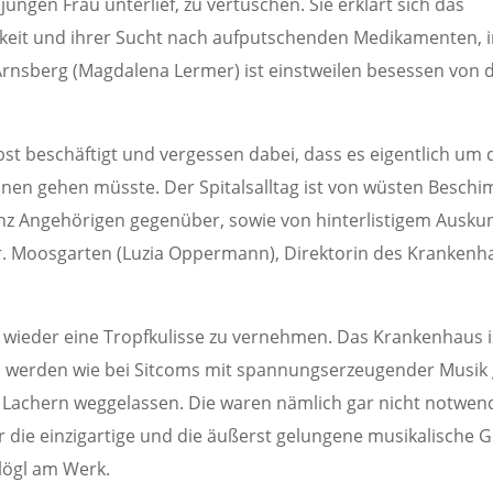
jungen Frau unterlief, zu vertuschen. Sie erklärt sich das
gkeit und ihrer Sucht nach aufputschenden Medikamenten,
 Arnsberg (Magdalena Lermer) ist einstweilen besessen von d
lbst beschäftigt und vergessen dabei, dass es eigentlich um 
nen gehen müsste. Der Spitalsalltag ist von wüsten Besch
anz Angehörigen gegenüber, sowie von hinterlistigem Ausk
 Dr. Moosgarten (Luzia Oppermann), Direktorin des Krankenh
wieder eine Tropfkulisse zu vernehmen. Das Krankenhaus ist
 werden wie bei Sitcoms mit spannungserzeugender Musik g
Lachern weggelassen. Die waren nämlich gar nicht notwen
 die einzigartige und die äußerst gelungene musikalische 
lögl am Werk.