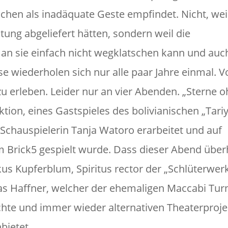
chen als inadäquate Geste empfindet. Nicht, weil
tung abgeliefert hätten, sondern weil die
 man sie einfach nicht wegklatschen kann und auc
se wiederholen sich nur alle paar Jahre einmal. V
u erleben. Leider nur an vier Abenden. „Sterne 
tion, eines Gastspieles des bolivianischen „Tari
 Schauspielerin Tanja Watoro erarbeitet und auf
m Brick5 gespielt wurde. Dass dieser Abend übe
us Kupferblum, Spiritus rector der „Schlüterwer
 Haffner, welcher der ehemaligen Maccabi Turn
chte und immer wieder alternativen Theaterproj
bietet.