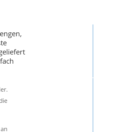
o: ( )
rengen,
te
eliefert
nfach
er.
die
man