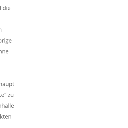
 die
h
orige
ohne
y
rhaupt
ke“ zu
halle
ekten