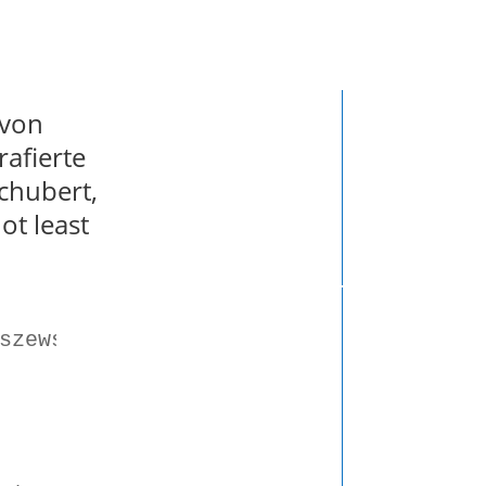
o: ( )
 von
afierte
chubert,
t least
szewski