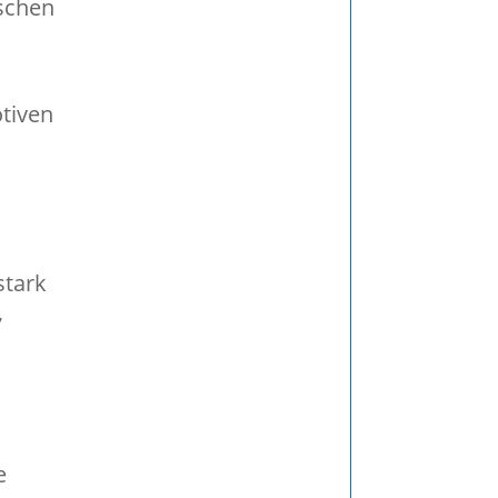
schen
otiven
stark
7
e