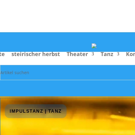
Suche
te
steirischer herbst
Theater
Tanz
Ko
IMPULSTANZ
|
TANZ