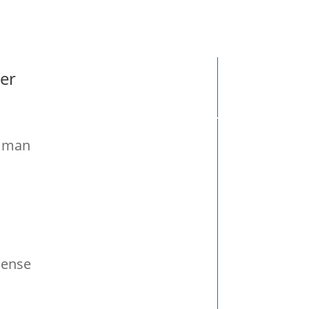
o: ( )
der
n man
sense