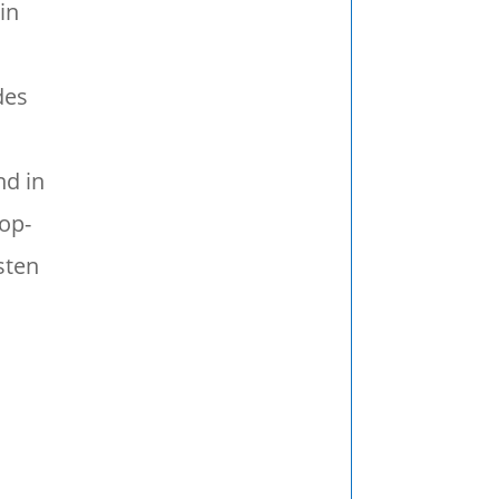
in
des
nd in
Pop-
sten