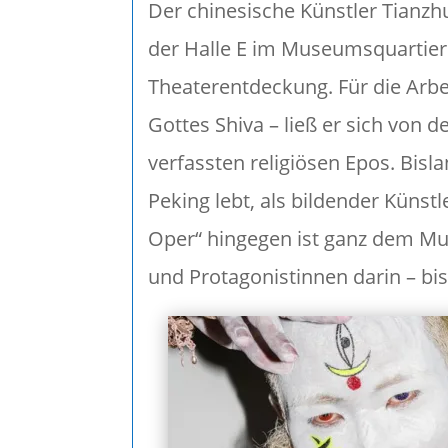
Der chinesische Künstler Tianzh
der Halle E im Museumsquartier a
Theaterentdeckung. Für die Arbei
Gottes Shiva – ließ er sich von d
verfassten religiösen Epos. Bisl
Peking lebt, als bildender Künst
Oper“ hingegen ist ganz dem Mus
und Protagonistinnen darin – bis