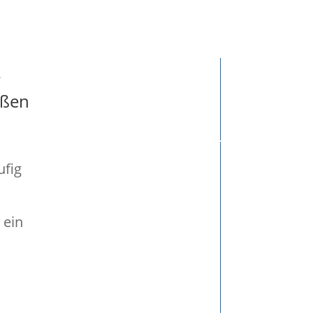
o: ( )
r
oßen
ufig
 ein