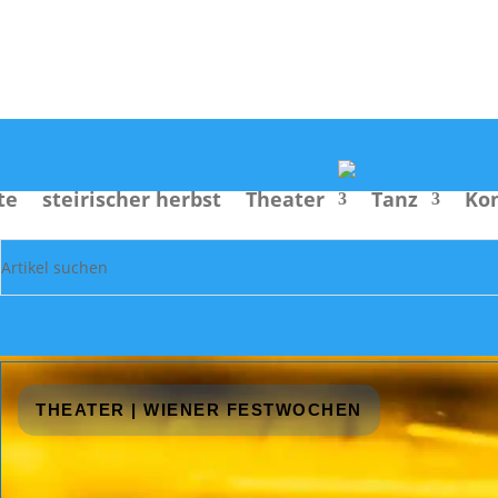
Suche
te
steirischer herbst
Theater
Tanz
Ko
THEATER
|
WIENER FESTWOCHEN