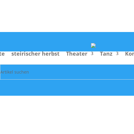
Suche
te
steirischer herbst
Theater
Tanz
Ko