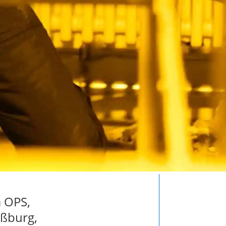
m OPS,
aßburg,