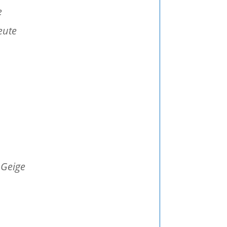
e
eute
n
 Geige