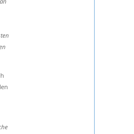
man
sten
gen
ch
den
che