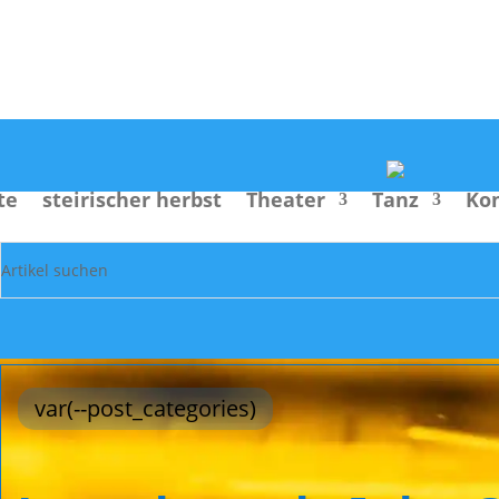
Suche
te
steirischer herbst
Theater
Tanz
Ko
var(--post_categories)