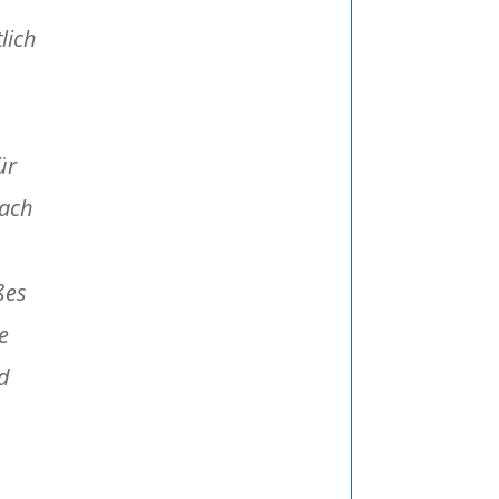
lich
ür
nach
ßes
e
d