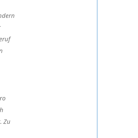
ondern
r
eruf
en
Pro
ch
. Zu