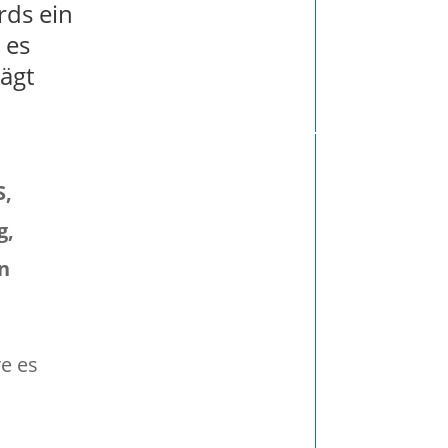
rds ein
 es
rägt
S,
g,
in
e es