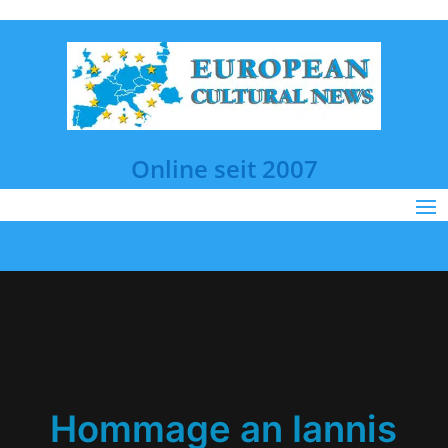
Online seit 2007
Hommage an Iannis