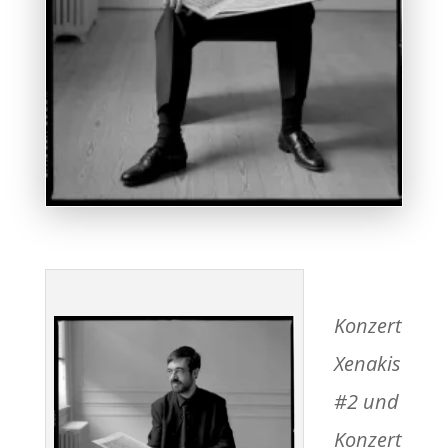
Konzert
Xenakis
#2 und
Konzert