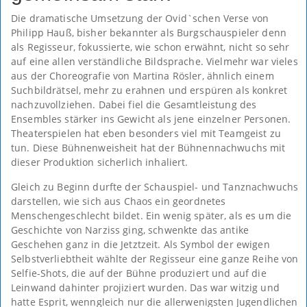
Die dramatische Umsetzung der Ovid`schen Verse von
Philipp Hauß, bisher bekannter als Burgschauspieler denn
als Regisseur, fokussierte, wie schon erwähnt, nicht so sehr
auf eine allen verständliche Bildsprache. Vielmehr war vieles
aus der Choreografie von Martina Rösler, ähnlich einem
Suchbildrätsel, mehr zu erahnen und erspüren als konkret
nachzuvollziehen. Dabei fiel die Gesamtleistung des
Ensembles stärker ins Gewicht als jene einzelner Personen.
Theaterspielen hat eben besonders viel mit Teamgeist zu
tun. Diese Bühnenweisheit hat der Bühnennachwuchs mit
dieser Produktion sicherlich inhaliert.
Gleich zu Beginn durfte der Schauspiel- und Tanznachwuchs
darstellen, wie sich aus Chaos ein geordnetes
Menschengeschlecht bildet. Ein wenig später, als es um die
Geschichte von Narziss ging, schwenkte das antike
Geschehen ganz in die Jetztzeit. Als Symbol der ewigen
Selbstverliebtheit wählte der Regisseur eine ganze Reihe von
Selfie-Shots, die auf der Bühne produziert und auf die
Leinwand dahinter projiziert wurden. Das war witzig und
hatte Esprit, wenngleich nur die allerwenigsten Jugendlichen