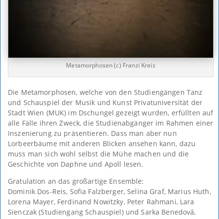
Metamorphosen (c) Franzi Kreis
Die Metamorphosen, welche von den Studiengängen Tanz
und Schauspiel der Musik und Kunst Privatuniversität der
Stadt Wien (MUK) im Dschungel gezeigt wurden, erfüllten auf
alle Fälle ihren Zweck, die Studienabgänger im Rahmen einer
Inszenierung zu präsentieren. Dass man aber nun
Lorbeerbäume mit anderen Blicken ansehen kann, dazu
muss man sich wohl selbst die Mühe machen und die
Geschichte von Daphne und Apoll lesen.
Gratulation an das großartige Ensemble:
Dominik Dos-Reis, Sofia Falzberger, Selina Graf, Marius Huth,
Lorena Mayer, Ferdinand Nowitzky, Peter Rahmani, Lara
Sienczak (Studiengang Schauspiel) und Sarka Benedová,