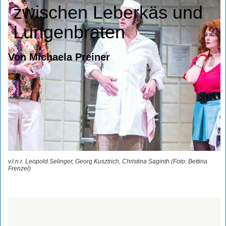
zwischen Leberkäs und
Lungenbraten
Von Michaela Preiner
v.l.n.r. Leopold Selinger, Georg Kusztrich, Christina Saginth (Foto: Bettina
Frenzel)