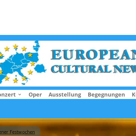
onzert
Oper
Ausstellung
Begegnungen
K
ener Festwochen