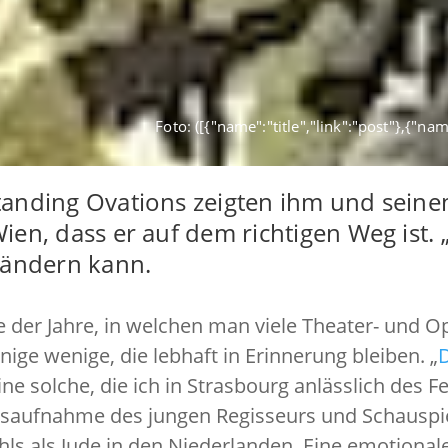
Foto: ([{"name":"title","link":"post"},{"n
anding Ovations zeigten ihm und sein
en, dass er auf dem richtigen Weg ist. „
rändern kann.
fe der Jahre, in welchen man viele Theater- und
inige wenige, die lebhaft in Erinnerung bleiben. „
D
ne solche, die ich in Strasbourg anlässlich des F
dsaufnahme des jungen Regisseurs und Schauspie
hls als Jude in den Niederlanden. Eine emotion