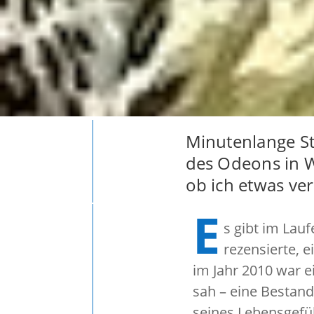
Minutenlange St
des Odeons in Wi
ob ich etwas ve
E
s gibt im Lau
rezensierte, e
im Jahr 2010 war ei
sah – eine Bestan
seines Lebensgefü