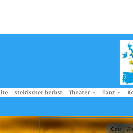
Suche
ite
steirischer herbst
Theater
Tanz
K
Oper
|
Wi