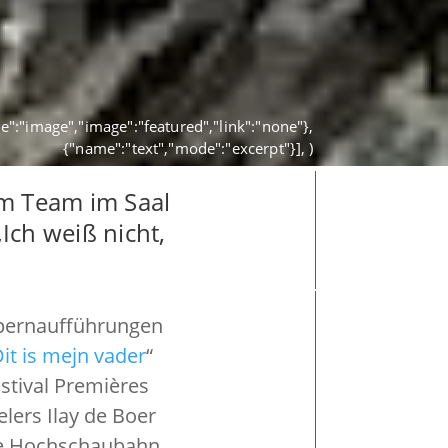
ame":"image","image":"featured","link":"none"},
{"name":"text","mode":"excerpt"}], )
em Team im Saal
Ich weiß nicht,
 Opernaufführungen
it is mejn vader
“
estival Premières
lers Ilay de Boer
ale Hochschaubahn