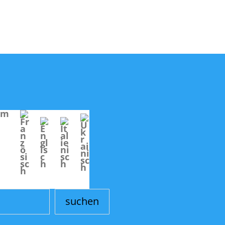
um
suchen