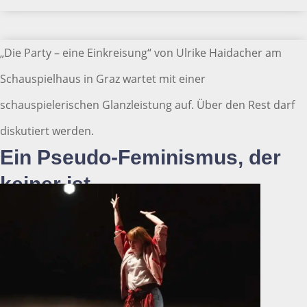
„Die Party – eine Einkreisung“ von Ulrike Haidacher am
Schauspielhaus in Graz wartet mit einer
schauspielerischen Glanzleistung auf. Über den Rest darf
diskutiert werden.
Ein Pseudo-Feminismus, der
keiner ist